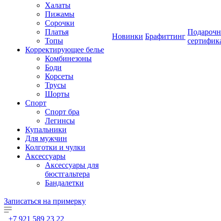
Халаты
Пижамы
Сорочки
Платья
Подароч
Новинки
Брафиттинг
Топы
сертифик
Корректирующее белье
Комбинезоны
Боди
Корсеты
Трусы
Шорты
Спорт
Спорт бра
Легинсы
Купальники
Для мужчин
Колготки и чулки
Аксессуары
Аксессуары для
бюстгальтера
Бандалетки
Записаться на примерку
+7 921 589 23 22