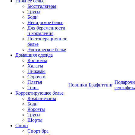
Нижнее белье
Бюстгальтеры
Трусы
Боди
Невидимое белье
Для беременности
и кормления
Постоперационное
белье
Эротическое белье
Домашняя одежда
Костюмы
Халаты
Пижамы
Сорочки
Платья
Подароч
Новинки
Брафиттинг
Топы
сертифик
Корректирующее белье
Комбинезоны
Боди
Корсеты
Трусы
Шорты
Спорт
Спорт бра