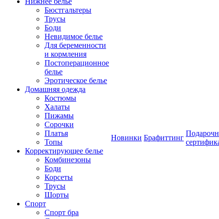
Нижнее белье
Бюстгальтеры
Трусы
Боди
Невидимое белье
Для беременности
и кормления
Постоперационное
белье
Эротическое белье
Домашняя одежда
Костюмы
Халаты
Пижамы
Сорочки
Платья
Подароч
Новинки
Брафиттинг
Топы
сертифик
Корректирующее белье
Комбинезоны
Боди
Корсеты
Трусы
Шорты
Спорт
Спорт бра