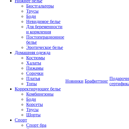
Нижнее белье
Бюстгальтеры
Трусы
Боди
Невидимое белье
Для беременности
и кормления
Постоперационное
белье
Эротическое белье
Домашняя одежда
Костюмы
Халаты
Пижамы
Сорочки
Платья
Подароч
Новинки
Брафиттинг
Топы
сертифик
Корректирующее белье
Комбинезоны
Боди
Корсеты
Трусы
Шорты
Спорт
Спорт бра