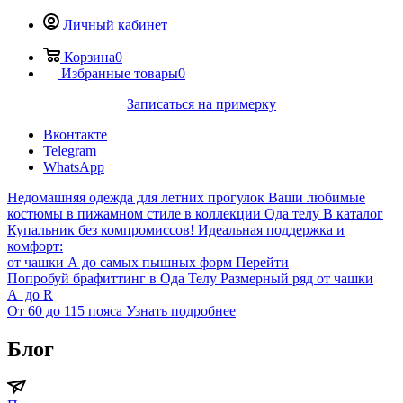
Личный кабинет
Корзина
0
Избранные товары
0
Записаться на примерку
Вконтакте
Telegram
WhatsApp
Недомашняя одежда для летних прогулок
Ваши любимые
костюмы в пижамном стиле в коллекции Ода телу
В каталог
Купальник без компромиссов!
Идеальная поддержка и
комфорт:
от чашки А до самых пышных форм
Перейти
Попробуй брафиттинг в Ода Телу
Размерный ряд от чашки
A до R
От 60 до 115 пояса
Узнать подробнее
Блог