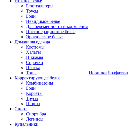
Нижнее белье
Бюстгальтеры
Трусы
Боди
Невидимое белье
Для беременности и кормления
Постоперационное белье
Эротическое белье
Домашняя одежда
Костюмы
Халаты
Пижамы
Сорочки
Платья
Топы
Новинки
Брафитти
Корректирующее белье
Комбинезоны
Боди
Корсеты
Трусы
Шорты
Спорт
Спорт бра
Легинсы
Купальники