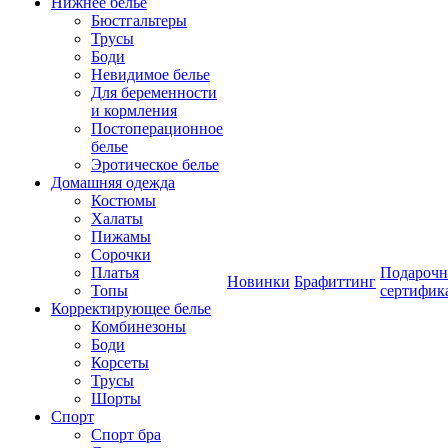
Нижнее белье
Бюстгальтеры
Трусы
Боди
Невидимое белье
Для беременности
и кормления
Постоперационное
белье
Эротическое белье
Домашняя одежда
Костюмы
Халаты
Пижамы
Сорочки
Платья
Подароч
Новинки
Брафиттинг
Топы
сертифик
Корректирующее белье
Комбинезоны
Боди
Корсеты
Трусы
Шорты
Спорт
Спорт бра