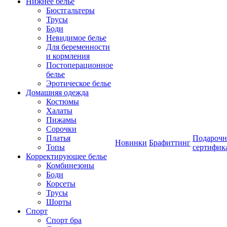
Нижнее белье
Бюстгальтеры
Трусы
Боди
Невидимое белье
Для беременности
и кормления
Постоперационное
белье
Эротическое белье
Домашняя одежда
Костюмы
Халаты
Пижамы
Сорочки
Платья
Подароч
Новинки
Брафиттинг
Топы
сертифик
Корректирующее белье
Комбинезоны
Боди
Корсеты
Трусы
Шорты
Спорт
Спорт бра