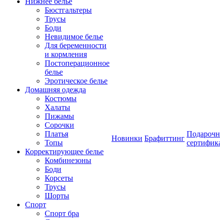
Нижнее белье
Бюстгальтеры
Трусы
Боди
Невидимое белье
Для беременности
и кормления
Постоперационное
белье
Эротическое белье
Домашняя одежда
Костюмы
Халаты
Пижамы
Сорочки
Платья
Подароч
Новинки
Брафиттинг
Топы
сертифик
Корректирующее белье
Комбинезоны
Боди
Корсеты
Трусы
Шорты
Спорт
Спорт бра