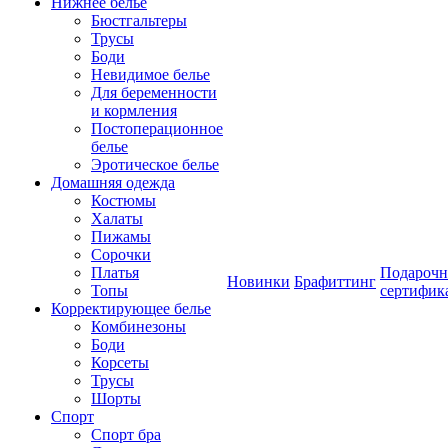
Нижнее белье
Бюстгальтеры
Трусы
Боди
Невидимое белье
Для беременности
и кормления
Постоперационное
белье
Эротическое белье
Домашняя одежда
Костюмы
Халаты
Пижамы
Сорочки
Платья
Подароч
Новинки
Брафиттинг
Топы
сертифик
Корректирующее белье
Комбинезоны
Боди
Корсеты
Трусы
Шорты
Спорт
Спорт бра