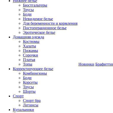
Нижнее белье
Бюстгальтеры
Трусы
Боди
Невидимое белье
Для беременности и кормления
Постоперационное белье
Эротическое белье
Домашняя одежда
Костюмы
Халаты
Пижамы
Сорочки
Платья
Топы
Новинки
Брафитти
Корректирующее белье
Комбинезоны
Боди
Корсеты
Трусы
Шорты
Спорт
Спорт бра
Легинсы
Купальники