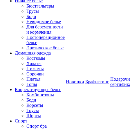
Нижнее белье
Бюстгальтеры
Трусы
Боди
Невидимое белье
Для беременности
и кормления
Постоперационное
белье
Эротическое белье
Домашняя одежда
Костюмы
Халаты
Пижамы
Сорочки
Платья
Подароч
Новинки
Брафиттинг
Топы
сертифик
Корректирующее белье
Комбинезоны
Боди
Корсеты
Трусы
Шорты
Спорт
Спорт бра