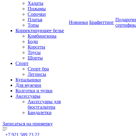
Халаты
Пижамы
Сорочки
Платья
Подароч
Новинки
Брафиттинг
Топы
сертифик
Корректирующее белье
Комбинезоны
Боди
Корсеты
Трусы
Шорты
Спорт
Спорт бра
Легинсы
Купальники
Для мужчин
Колготки и чулки
Аксессуары
Аксессуары для
бюстгальтера
Бандалетки
Записаться на примерку
+7 921 589 23 22