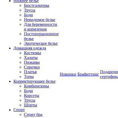
Нижнее белье
Бюстгальтеры
Трусы
Боди
Невидимое белье
Для беременности
и кормления
Постоперационное
белье
Эротическое белье
Домашняя одежда
Костюмы
Халаты
Пижамы
Сорочки
Платья
Подароч
Новинки
Брафиттинг
Топы
сертифик
Корректирующее белье
Комбинезоны
Боди
Корсеты
Трусы
Шорты
Спорт
Спорт бра