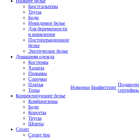
Нижнее белье
Бюстгальтеры
Трусы
Боди
Невидимое белье
Для беременности
и кормления
Постоперационное
белье
Эротическое белье
Домашняя одежда
Костюмы
Халаты
Пижамы
Сорочки
Платья
Подароч
Новинки
Брафиттинг
Топы
сертифик
Корректирующее белье
Комбинезоны
Боди
Корсеты
Трусы
Шорты
Спорт
Спорт бра