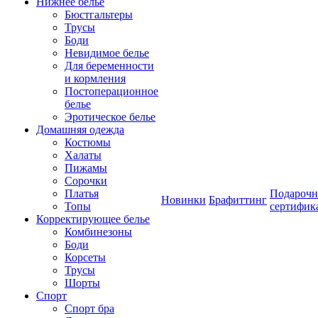
Нижнее белье
Бюстгальтеры
Трусы
Боди
Невидимое белье
Для беременности
и кормления
Постоперационное
белье
Эротическое белье
Домашняя одежда
Костюмы
Халаты
Пижамы
Сорочки
Платья
Подароч
Новинки
Брафиттинг
Топы
сертифик
Корректирующее белье
Комбинезоны
Боди
Корсеты
Трусы
Шорты
Спорт
Спорт бра