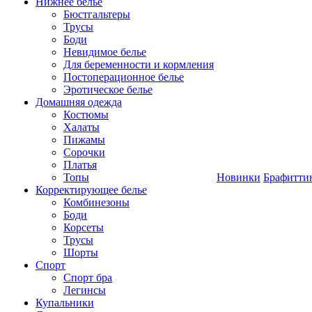
Нижнее белье
Бюстгальтеры
Трусы
Боди
Невидимое белье
Для беременности и кормления
Постоперационное белье
Эротическое белье
Домашняя одежда
Костюмы
Халаты
Пижамы
Сорочки
Платья
Топы
Новинки
Брафитти
Корректирующее белье
Комбинезоны
Боди
Корсеты
Трусы
Шорты
Спорт
Спорт бра
Легинсы
Купальники