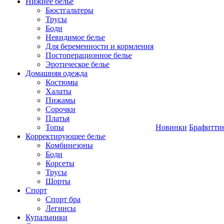
Нижнее белье
Бюстгальтеры
Трусы
Боди
Невидимое белье
Для беременности и кормления
Постоперационное белье
Эротическое белье
Домашняя одежда
Костюмы
Халаты
Пижамы
Сорочки
Платья
Топы
Новинки
Брафитти
Корректирующее белье
Комбинезоны
Боди
Корсеты
Трусы
Шорты
Спорт
Спорт бра
Легинсы
Купальники