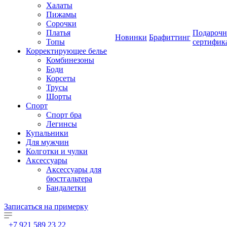
Халаты
Пижамы
Сорочки
Платья
Подароч
Новинки
Брафиттинг
Топы
сертифик
Корректирующее белье
Комбинезоны
Боди
Корсеты
Трусы
Шорты
Спорт
Спорт бра
Легинсы
Купальники
Для мужчин
Колготки и чулки
Аксессуары
Аксессуары для
бюстгальтера
Бандалетки
Записаться на примерку
+7 921 589 23 22