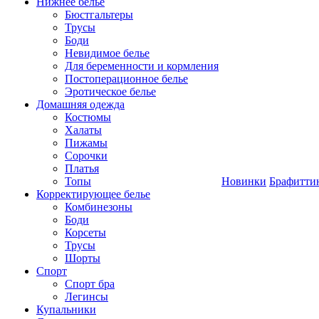
Нижнее белье
Бюстгальтеры
Трусы
Боди
Невидимое белье
Для беременности и кормления
Постоперационное белье
Эротическое белье
Домашняя одежда
Костюмы
Халаты
Пижамы
Сорочки
Платья
Топы
Новинки
Брафитти
Корректирующее белье
Комбинезоны
Боди
Корсеты
Трусы
Шорты
Спорт
Спорт бра
Легинсы
Купальники