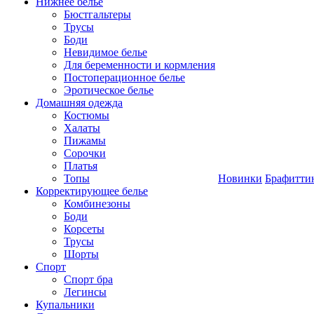
Нижнее белье
Бюстгальтеры
Трусы
Боди
Невидимое белье
Для беременности и кормления
Постоперационное белье
Эротическое белье
Домашняя одежда
Костюмы
Халаты
Пижамы
Сорочки
Платья
Топы
Новинки
Брафитти
Корректирующее белье
Комбинезоны
Боди
Корсеты
Трусы
Шорты
Спорт
Спорт бра
Легинсы
Купальники