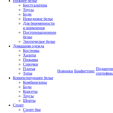
Нижнее белье
Бюстгальтеры
Трусы
Боди
Невидимое белье
Для беременности
и кормления
Постоперационное
белье
Эротическое белье
Домашняя одежда
Костюмы
Халаты
Пижамы
Сорочки
Платья
Подароч
Новинки
Брафиттинг
Топы
сертифик
Корректирующее белье
Комбинезоны
Боди
Корсеты
Трусы
Шорты
Спорт
Спорт бра