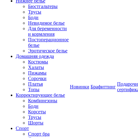
Нижнее белье
Бюстгальтеры
Трусы
Боди
Невидимое белье
Для беременности
и кормления
Постоперационное
белье
Эротическое белье
Домашняя одежда
Костюмы
Халаты
Пижамы
Сорочки
Платья
Подароч
Новинки
Брафиттинг
Топы
сертифик
Корректирующее белье
Комбинезоны
Боди
Корсеты
Трусы
Шорты
Спорт
Спорт бра