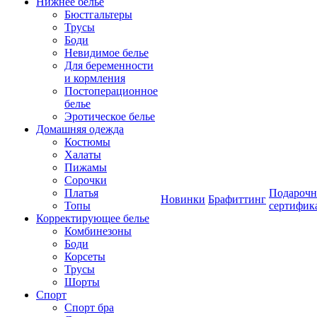
Нижнее белье
Бюстгальтеры
Трусы
Боди
Невидимое белье
Для беременности
и кормления
Постоперационное
белье
Эротическое белье
Домашняя одежда
Костюмы
Халаты
Пижамы
Сорочки
Платья
Подароч
Новинки
Брафиттинг
Топы
сертифик
Корректирующее белье
Комбинезоны
Боди
Корсеты
Трусы
Шорты
Спорт
Спорт бра