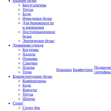
Нижнее белье
Бюстгальтеры
Трусы
Боди
Невидимое белье
Для беременности
и кормления
Постоперационное
белье
Эротическое белье
Домашняя одежда
Костюмы
Халаты
Пижамы
Сорочки
Платья
Подароч
Новинки
Брафиттинг
Топы
сертифик
Корректирующее белье
Комбинезоны
Боди
Корсеты
Трусы
Шорты
Спорт
Спорт бра