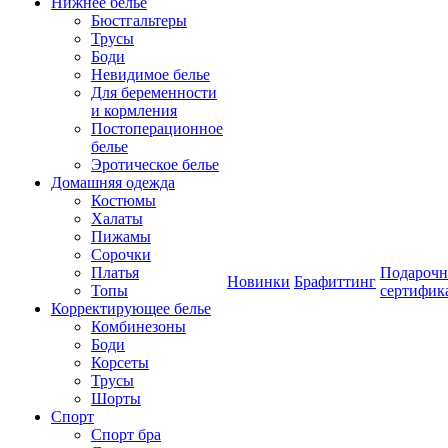
Нижнее белье
Бюстгальтеры
Трусы
Боди
Невидимое белье
Для беременности
и кормления
Постоперационное
белье
Эротическое белье
Домашняя одежда
Костюмы
Халаты
Пижамы
Сорочки
Платья
Подароч
Новинки
Брафиттинг
Топы
сертифик
Корректирующее белье
Комбинезоны
Боди
Корсеты
Трусы
Шорты
Спорт
Спорт бра