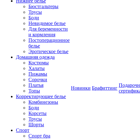
Нижнее белье
Бюстгальтеры
Трусы
Боди
Невидимое белье
Для беременности
и кормления
Постоперационное
белье
Эротическое белье
Домашняя одежда
Костюмы
Халаты
Пижамы
Сорочки
Платья
Подароч
Новинки
Брафиттинг
Топы
сертифик
Корректирующее белье
Комбинезоны
Боди
Корсеты
Трусы
Шорты
Спорт
Спорт бра