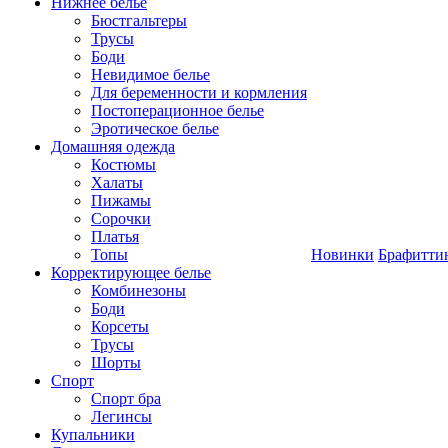
Нижнее белье
Бюстгальтеры
Трусы
Боди
Невидимое белье
Для беременности и кормления
Постоперационное белье
Эротическое белье
Домашняя одежда
Костюмы
Халаты
Пижамы
Сорочки
Платья
Топы
Новинки
Брафитти
Корректирующее белье
Комбинезоны
Боди
Корсеты
Трусы
Шорты
Спорт
Спорт бра
Легинсы
Купальники