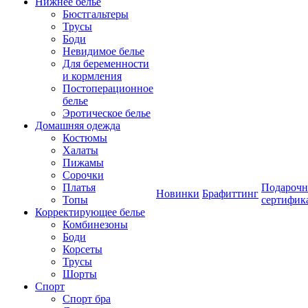
Нижнее белье
Бюстгальтеры
Трусы
Боди
Невидимое белье
Для беременности
и кормления
Постоперационное
белье
Эротическое белье
Домашняя одежда
Костюмы
Халаты
Пижамы
Сорочки
Платья
Подароч
Новинки
Брафиттинг
Топы
сертифик
Корректирующее белье
Комбинезоны
Боди
Корсеты
Трусы
Шорты
Спорт
Спорт бра