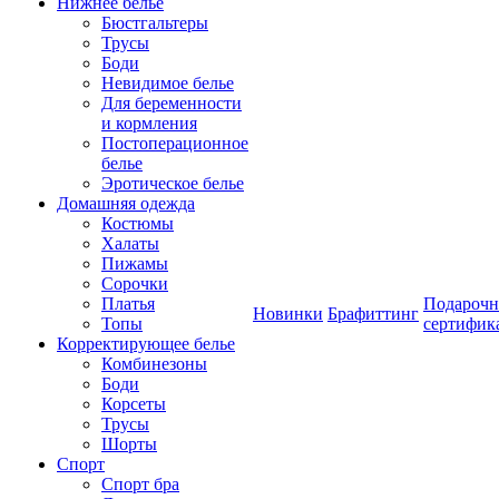
Нижнее белье
Бюстгальтеры
Трусы
Боди
Невидимое белье
Для беременности
и кормления
Постоперационное
белье
Эротическое белье
Домашняя одежда
Костюмы
Халаты
Пижамы
Сорочки
Платья
Подароч
Новинки
Брафиттинг
Топы
сертифик
Корректирующее белье
Комбинезоны
Боди
Корсеты
Трусы
Шорты
Спорт
Спорт бра