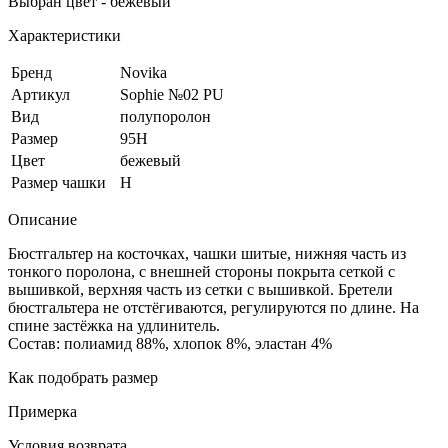
Выбран цвет - бежевый
Характеристики
Бренд
Novika
Артикул
Sophie №02 PU
Вид
полупоролон
Размер
95H
Цвет
бежевый
Размер чашки
H
Описание
Бюстгальтер на косточках, чашки шитые, нижняя часть из
тонкого поролона, с внешней стороны покрыта сеткой с
вышивкой, верхняя часть из сетки с вышивкой. Бретели
бюстгальтера не отстёгиваются, регулируются по длине. На
спине застёжка на удлинитель.
Состав: полиамид 88%, хлопок 8%, эластан 4%
Как подобрать размер
Примерка
Условия возврата