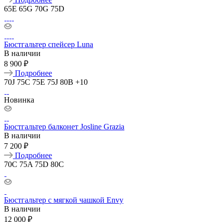
65E
65G
70G
75D
Бюстгальтер спейсер Luna
В наличии
8 900 ₽
Подробнее
70J
75C
75E
75J
80B
+10
Новинка
Бюстгальтер балконет Josline Grazia
В наличии
7 200 ₽
Подробнее
70C
75A
75D
80C
Бюстгальтер с мягкой чашкой Envy
В наличии
12 000 ₽