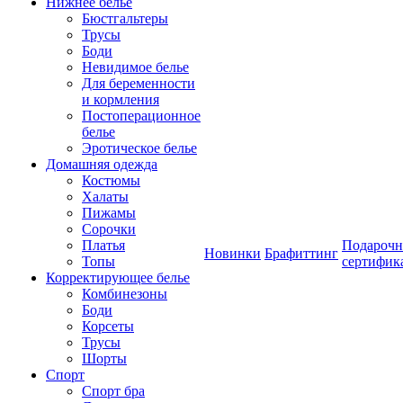
Нижнее белье
Бюстгальтеры
Трусы
Боди
Невидимое белье
Для беременности
и кормления
Постоперационное
белье
Эротическое белье
Домашняя одежда
Костюмы
Халаты
Пижамы
Сорочки
Платья
Подароч
Новинки
Брафиттинг
Топы
сертифик
Корректирующее белье
Комбинезоны
Боди
Корсеты
Трусы
Шорты
Спорт
Спорт бра