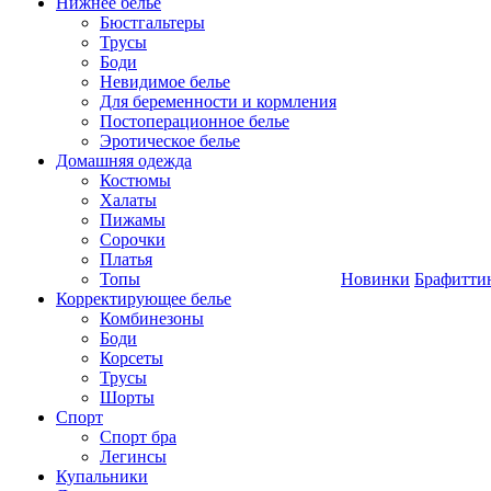
Нижнее белье
Бюстгальтеры
Трусы
Боди
Невидимое белье
Для беременности и кормления
Постоперационное белье
Эротическое белье
Домашняя одежда
Костюмы
Халаты
Пижамы
Сорочки
Платья
Топы
Новинки
Брафитти
Корректирующее белье
Комбинезоны
Боди
Корсеты
Трусы
Шорты
Спорт
Спорт бра
Легинсы
Купальники