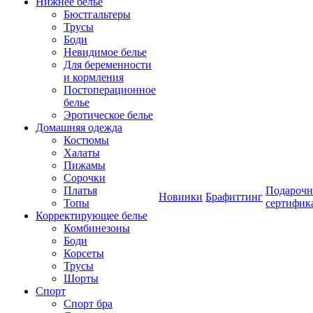
Нижнее белье
Бюстгальтеры
Трусы
Боди
Невидимое белье
Для беременности
и кормления
Постоперационное
белье
Эротическое белье
Домашняя одежда
Костюмы
Халаты
Пижамы
Сорочки
Платья
Подароч
Новинки
Брафиттинг
Топы
сертифик
Корректирующее белье
Комбинезоны
Боди
Корсеты
Трусы
Шорты
Спорт
Спорт бра