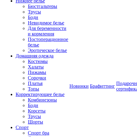
Нижнее белье
Бюстгальтеры
Трусы
Боди
Невидимое белье
Для беременности
и кормления
Постоперационное
белье
Эротическое белье
Домашняя одежда
Костюмы
Халаты
Пижамы
Сорочки
Платья
Подароч
Новинки
Брафиттинг
Топы
сертифик
Корректирующее белье
Комбинезоны
Боди
Корсеты
Трусы
Шорты
Спорт
Спорт бра