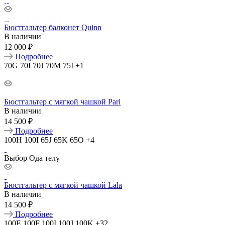
Бюстгальтер балконет Quinn
В наличии
12 000 ₽
Подробнее
70G
70I
70J
70M
75I
+1
Бюстгальтер с мягкой чашкой Pari
В наличии
14 500 ₽
Подробнее
100H
100I
65J
65K
65O
+4
Выбор Ода телу
Бюстгальтер с мягкой чашкой Lala
В наличии
14 500 ₽
Подробнее
100E
100F
100I
100J
100K
+32