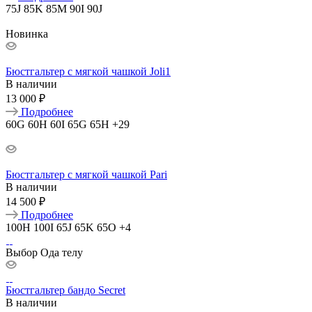
75J
85K
85M
90I
90J
Новинка
Бюстгальтер с мягкой чашкой Joli1
В наличии
13 000 ₽
Подробнее
60G
60H
60I
65G
65H
+29
Бюстгальтер с мягкой чашкой Pari
В наличии
14 500 ₽
Подробнее
100H
100I
65J
65K
65O
+4
Выбор Ода телу
Бюстгальтер бандо Secret
В наличии