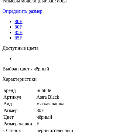
Размеры модели (выбран: 80E)
Определить размер
80E
80F
85E
85F
Доступные цвета
Выбран цвет - чёрный
Характеристики
Бренд
Subtille
Артикул
Astra Black
Вид
мягкая чашка
Размер
80E
Цвет
чёрный
Размер чашки
E
Оттенок
чёрный/телесный