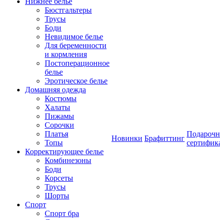
Нижнее белье
Бюстгальтеры
Трусы
Боди
Невидимое белье
Для беременности
и кормления
Постоперационное
белье
Эротическое белье
Домашняя одежда
Костюмы
Халаты
Пижамы
Сорочки
Платья
Подароч
Новинки
Брафиттинг
Топы
сертифик
Корректирующее белье
Комбинезоны
Боди
Корсеты
Трусы
Шорты
Спорт
Спорт бра