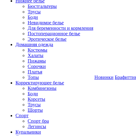
Нижнее белье
Бюстгальтеры
Трусы
Боди
Невидимое белье
Для беременности и кормления
Постоперационное белье
Эротическое белье
Домашняя одежда
Костюмы
Халаты
Пижамы
Сорочки
Платья
Топы
Новинки
Брафитти
Корректирующее белье
Комбинезоны
Боди
Корсеты
Трусы
Шорты
Спорт
Спорт бра
Легинсы
Купальники