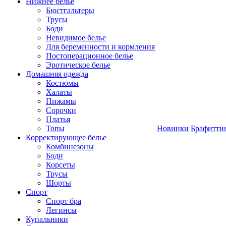
Нижнее белье
Бюстгальтеры
Трусы
Боди
Невидимое белье
Для беременности и кормления
Постоперационное белье
Эротическое белье
Домашняя одежда
Костюмы
Халаты
Пижамы
Сорочки
Платья
Топы
Новинки
Брафитти
Корректирующее белье
Комбинезоны
Боди
Корсеты
Трусы
Шорты
Спорт
Спорт бра
Легинсы
Купальники