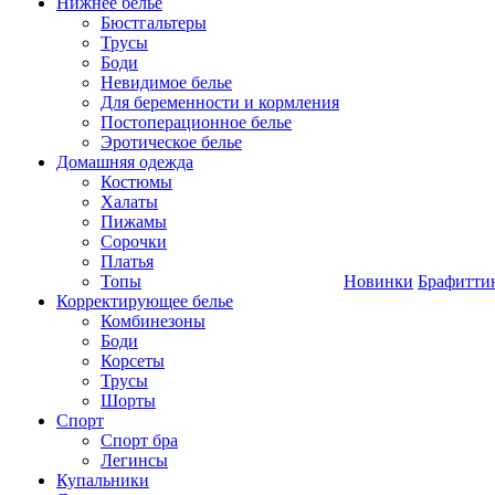
Нижнее белье
Бюстгальтеры
Трусы
Боди
Невидимое белье
Для беременности и кормления
Постоперационное белье
Эротическое белье
Домашняя одежда
Костюмы
Халаты
Пижамы
Сорочки
Платья
Топы
Новинки
Брафитти
Корректирующее белье
Комбинезоны
Боди
Корсеты
Трусы
Шорты
Спорт
Спорт бра
Легинсы
Купальники