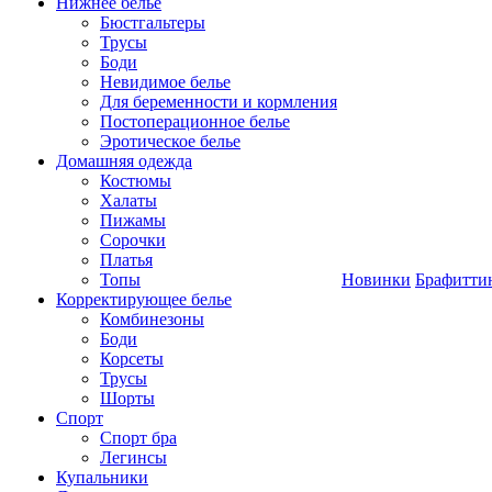
Нижнее белье
Бюстгальтеры
Трусы
Боди
Невидимое белье
Для беременности и кормления
Постоперационное белье
Эротическое белье
Домашняя одежда
Костюмы
Халаты
Пижамы
Сорочки
Платья
Топы
Новинки
Брафитти
Корректирующее белье
Комбинезоны
Боди
Корсеты
Трусы
Шорты
Спорт
Спорт бра
Легинсы
Купальники