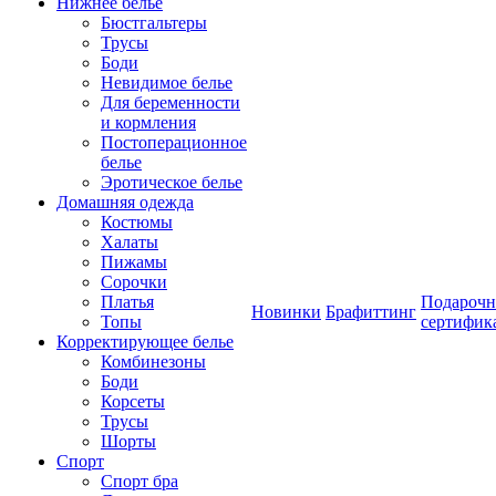
Нижнее белье
Бюстгальтеры
Трусы
Боди
Невидимое белье
Для беременности
и кормления
Постоперационное
белье
Эротическое белье
Домашняя одежда
Костюмы
Халаты
Пижамы
Сорочки
Платья
Подароч
Новинки
Брафиттинг
Топы
сертифик
Корректирующее белье
Комбинезоны
Боди
Корсеты
Трусы
Шорты
Спорт
Спорт бра