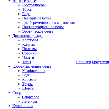
Нижнее белье
Бюстгальтеры
Трусы
Боди
Невидимое белье
Для беременности и кормления
Постоперационное белье
Эротическое белье
Домашняя одежда
Костюмы
Халаты
Пижамы
Сорочки
Платья
Топы
Новинки
Брафитти
Корректирующее белье
Комбинезоны
Боди
Корсеты
Трусы
Шорты
Спорт
Спорт бра
Легинсы
Купальники