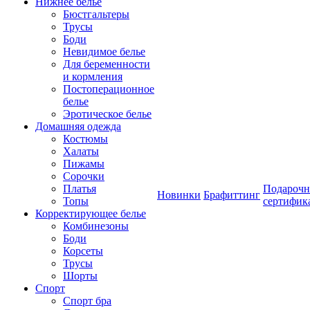
Нижнее белье
Бюстгальтеры
Трусы
Боди
Невидимое белье
Для беременности
и кормления
Постоперационное
белье
Эротическое белье
Домашняя одежда
Костюмы
Халаты
Пижамы
Сорочки
Платья
Подароч
Новинки
Брафиттинг
Топы
сертифик
Корректирующее белье
Комбинезоны
Боди
Корсеты
Трусы
Шорты
Спорт
Спорт бра