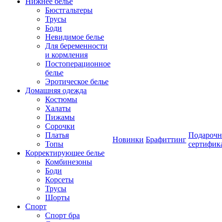
Нижнее белье
Бюстгальтеры
Трусы
Боди
Невидимое белье
Для беременности
и кормления
Постоперационное
белье
Эротическое белье
Домашняя одежда
Костюмы
Халаты
Пижамы
Сорочки
Платья
Подароч
Новинки
Брафиттинг
Топы
сертифик
Корректирующее белье
Комбинезоны
Боди
Корсеты
Трусы
Шорты
Спорт
Спорт бра