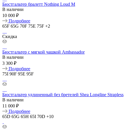
Бюстгальтер бралетт Nothing Loud M
В наличии
10 000 ₽
Подробнее
65F
65G
70F
75E
75F
+2
Скидка
Бюстгальтер с мягкой чашкой Ambassador
В наличии
3 300 ₽
Подробнее
75I
90F
95E
95F
Бюстгальтер удлиненный без бретелей Shea Longline Strapless
В наличии
11 000 ₽
Подробнее
65D
65G
65H
65I
70D
+10