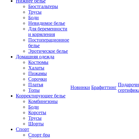
Нижнее белье
Бюстгальтеры
Трусы
Боди
Невидимое белье
Для беременности
и кормления
Постоперационное
белье
Эротическое белье
Домашняя одежда
Костюмы
Халаты
Пижамы
Сорочки
Платья
Подароч
Новинки
Брафиттинг
Топы
сертифик
Корректирующее белье
Комбинезоны
Боди
Корсеты
Трусы
Шорты
Спорт
Спорт бра