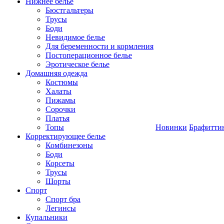
Нижнее белье
Бюстгальтеры
Трусы
Боди
Невидимое белье
Для беременности и кормления
Постоперационное белье
Эротическое белье
Домашняя одежда
Костюмы
Халаты
Пижамы
Сорочки
Платья
Топы
Новинки
Брафитти
Корректирующее белье
Комбинезоны
Боди
Корсеты
Трусы
Шорты
Спорт
Спорт бра
Легинсы
Купальники