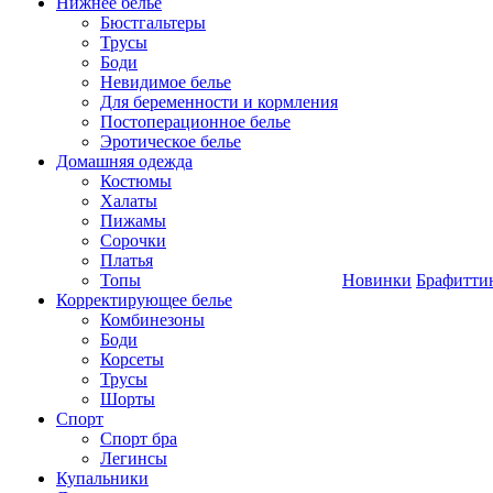
Нижнее белье
Бюстгальтеры
Трусы
Боди
Невидимое белье
Для беременности и кормления
Постоперационное белье
Эротическое белье
Домашняя одежда
Костюмы
Халаты
Пижамы
Сорочки
Платья
Топы
Новинки
Брафитти
Корректирующее белье
Комбинезоны
Боди
Корсеты
Трусы
Шорты
Спорт
Спорт бра
Легинсы
Купальники