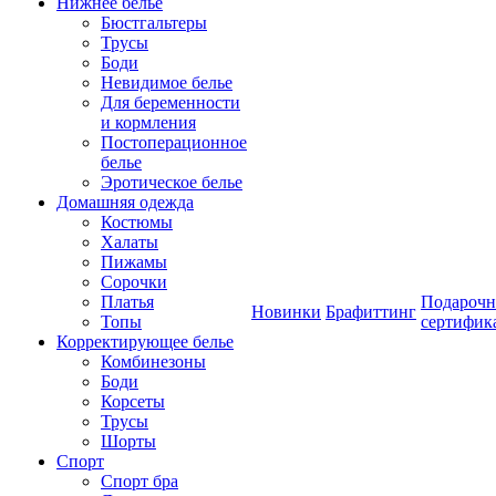
Нижнее белье
Бюстгальтеры
Трусы
Боди
Невидимое белье
Для беременности
и кормления
Постоперационное
белье
Эротическое белье
Домашняя одежда
Костюмы
Халаты
Пижамы
Сорочки
Платья
Подароч
Новинки
Брафиттинг
Топы
сертифик
Корректирующее белье
Комбинезоны
Боди
Корсеты
Трусы
Шорты
Спорт
Спорт бра