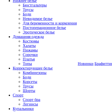
Нижнее белье
Бюстгальтеры
Трусы
Боди
Невидимое белье
Для беременности и кормления
Постоперационное белье
Эротическое белье
Домашняя одежда
Костюмы
Халаты
Пижамы
Сорочки
Платья
Топы
Новинки
Брафитти
Корректирующее белье
Комбинезоны
Боди
Корсеты
Трусы
Шорты
Спорт
Спорт бра
Легинсы
Купальники