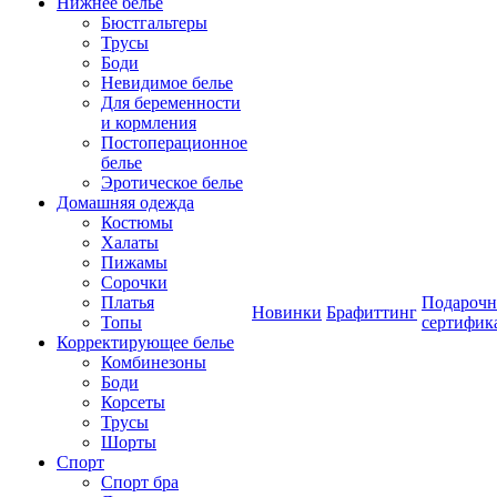
Нижнее белье
Бюстгальтеры
Трусы
Боди
Невидимое белье
Для беременности
и кормления
Постоперационное
белье
Эротическое белье
Домашняя одежда
Костюмы
Халаты
Пижамы
Сорочки
Платья
Подароч
Новинки
Брафиттинг
Топы
сертифик
Корректирующее белье
Комбинезоны
Боди
Корсеты
Трусы
Шорты
Спорт
Спорт бра