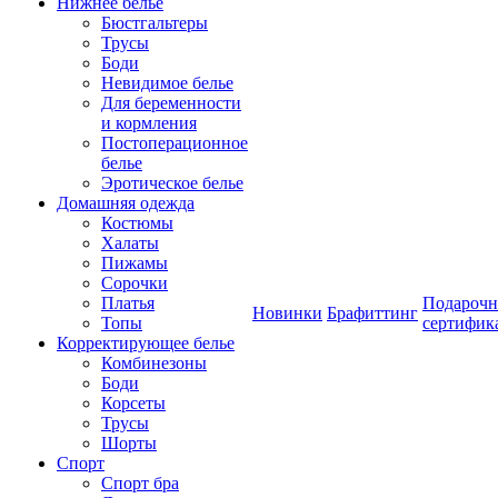
Нижнее белье
Бюстгальтеры
Трусы
Боди
Невидимое белье
Для беременности
и кормления
Постоперационное
белье
Эротическое белье
Домашняя одежда
Костюмы
Халаты
Пижамы
Сорочки
Платья
Подароч
Новинки
Брафиттинг
Топы
сертифик
Корректирующее белье
Комбинезоны
Боди
Корсеты
Трусы
Шорты
Спорт
Спорт бра